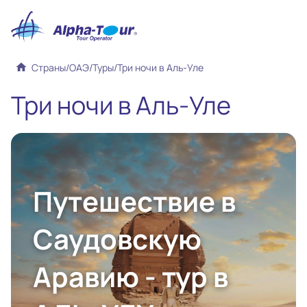
home
Страны
/
ОАЭ
/
Туры
/
Три ночи в Аль-Уле
Три ночи в Аль-Уле
Путешествие в
Саудовскую
Аравию - тур в