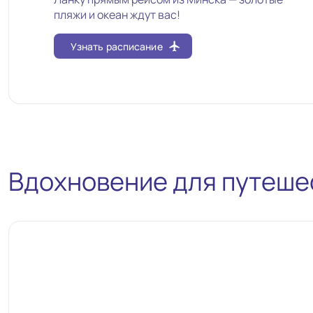
пляжи и океан ждут вас!
Узнать расписание
flight
Вдохновение для путеше