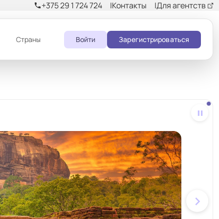
+375 29 1 724 724
Контакты
Для агентств
phone
и
Страны
Войти
Зарегистрироваться
pause
chevron_right