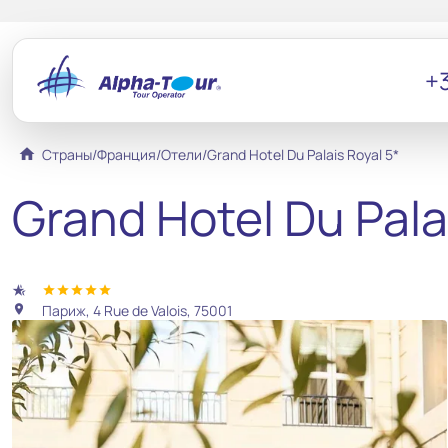
+3
home
Страны
/
Франция
/
Отели
/
Grand Hotel Du Palais Royal 5*
Grand Hotel Du Pala
hotel_class
star
star
star
star
star
Париж, 4 Rue de Valois, 75001
location_on