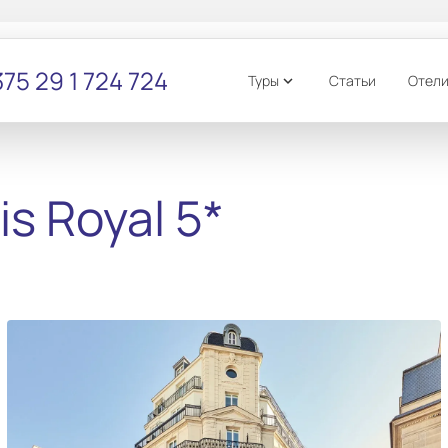
75 29 1 724 724
Туры
Статьи
Отел
expand_more
is Royal 5*