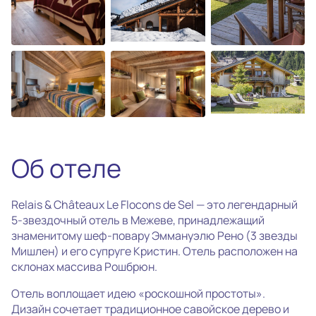
photo_camera
Все фотографии
(32)
Об отеле
Relais & Châteaux Le Flocons de Sel — это легендарный
5-звездочный отель в Межеве, принадлежащий
знаменитому шеф-повару Эммануэлю Рено (3 звезды
Мишлен) и его супруге Кристин. Отель расположен на
склонах массива Рошбрюн.
Отель воплощает идею «роскошной простоты».
Дизайн сочетает традиционное савойское дерево и