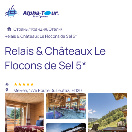
home
Страны
/
Франция
/
Отели
/
Relais & Châteaux Le Flocons de Sel 5*
Relais & Châteaux Le
Flocons de Sel 5*
hotel_class
star
star
star
star
star
Межев, 1775 Route Du Leutaz, 74120
location_on