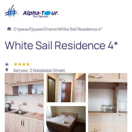
home
Страны
/
Грузия
/
Отели
/
White Sail Residence 4*
White Sail Residence 4*
hotel_class
star
star
star
star
Батуми, 2 Kobaladze Street
location_on