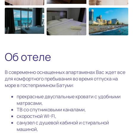
photo_camera
Все фотографии
(11)
Об отеле
В современно оснащенных апартаменах Вас ждет все
для комфортного пребывания во время отпуска на
море в гостеприимном Батуми:
прекрасные двуспальные кровати с удобными
матрасами,
ТВ со спутниковыми каналами,
скоростной WI-FI,
санузел с душевой кабиной и стиральной
машиной,