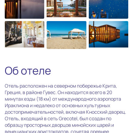
photo_camera
Все фотографии
(46)
Об отеле
Отель расположен на северном побережье Крита,
Греция, в районе Гувес. Он находится всего в 20
минутах езды (18 км) от международного аэропорта
Ираклиона и недалеко от основных культурных
достопримечательностей, включая Кносский дворец.
Отель, входящий в сеть Grecotel, был создан по
образцу просторных дворцов минойских царей и
венецианских аристократов, сочетая древнее