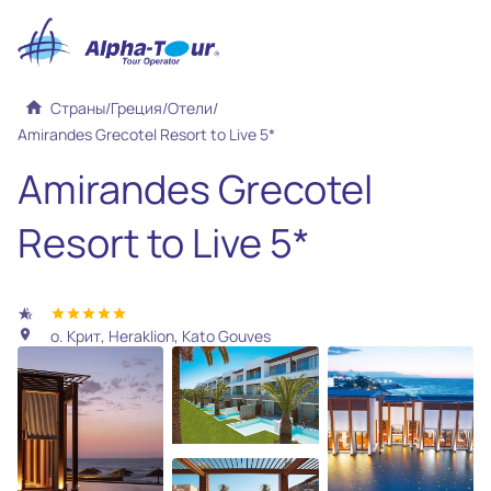
home
Страны
/
Греция
/
Отели
/
Amirandes Grecotel Resort to Live 5*
Amirandes Grecotel
Resort to Live 5*
hotel_class
star
star
star
star
star
о. Крит, Heraklion, Kato Gouves
location_on