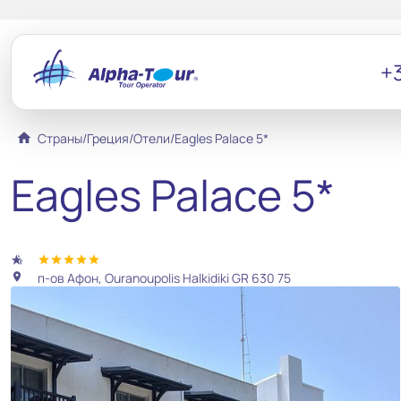
+3
home
Страны
/
Греция
/
Отели
/
Eagles Palace 5*
Eagles Palace 5*
hotel_class
star
star
star
star
star
п-ов Афон, Ouranoupolis Halkidiki GR 630 75
location_on