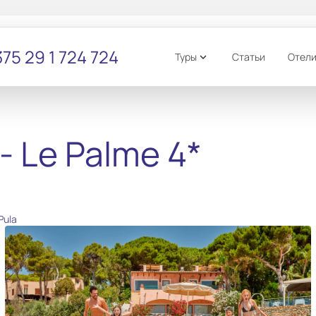
75 29 1 724 724
Туры
Статьи
Отел
expand_more
 - Le Palme 4*
Pula