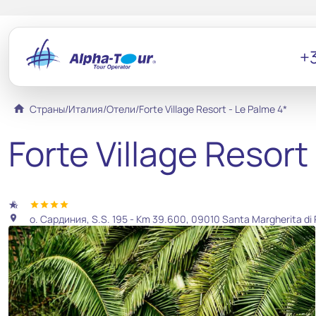
+3
home
Страны
/
Италия
/
Отели
/
Forte Village Resort - Le Palme 4*
Forte Village Resort
hotel_class
star
star
star
star
о. Сардиния, S.S. 195 - Km 39.600, 09010 Santa Margherita di 
location_on