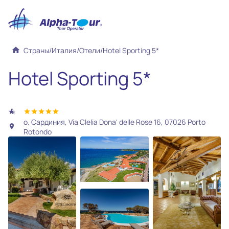
home
Страны
/
Италия
/
Отели
/
Hotel Sporting 5*
Hotel Sporting 5*
hotel_class
star
star
star
star
star
о. Сардиния, Via Clelia Dona' delle Rose 16, 07026 Porto
location_on
Rotondo