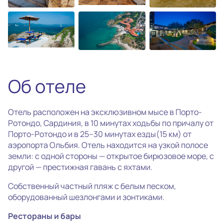
photo_camera
Все фотографии
(30)
Об отеле
Отель расположен на эксклюзивном мысе в Порто-
Ротондо, Сардиния, в 10 минутах ходьбы по причалу от
Порто-Ротондо и в 25–30 минутах езды(15 км) от
аэропорта Ольбия. Отель находится на узкой полосе
земли: с одной стороны — открытое бирюзовое море, с
другой — престижная гавань с яхтами.
Собственный частный пляж с белым песком,
оборудованный шезлонгами и зонтиками.
Рестораны и бары