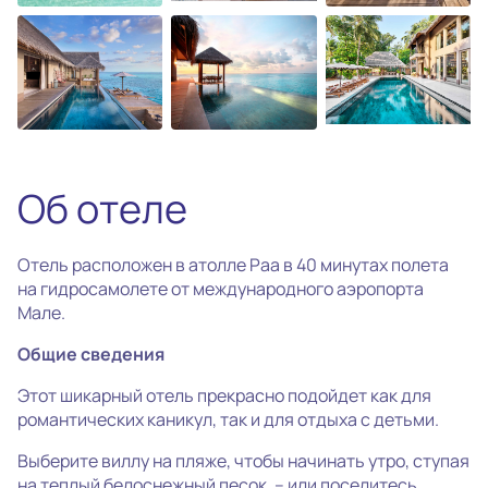
photo_camera
Все фотографии
(35)
Об отеле
Отель расположен в атолле Раа в 40 минутах полета
на гидросамолете от международного аэропорта
Мале.
Общие сведения
Этот шикарный отель прекрасно подойдет как для
романтических каникул, так и для отдыха с детьми.
Выберите виллу на пляже, чтобы начинать утро, ступая
на теплый белоснежный песок, – или поселитесь