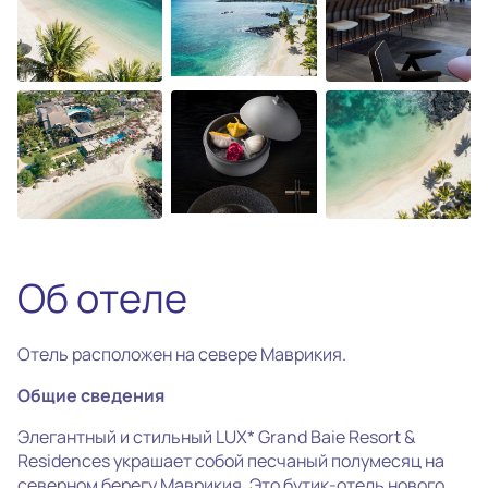
photo_camera
Все фотографии
(27)
Об отеле
Отель расположен на севере Маврикия.
Общие сведения
Элегантный и стильный LUX* Grand Baie Resort &
Residences украшает собой песчаный полумесяц на
северном берегу Маврикия. Это бутик-отель нового