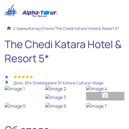
home
Страны
/
Катар
/
Отели
/
The Chedi Katara Hotel & Resort 5*
The Chedi Katara Hotel &
Resort 5*
hotel_class
star
star
star
star
star
Доха, 834 Shakespeare St Katara Cultural Village
location_on
photo_camera
Все фотографии
(33)