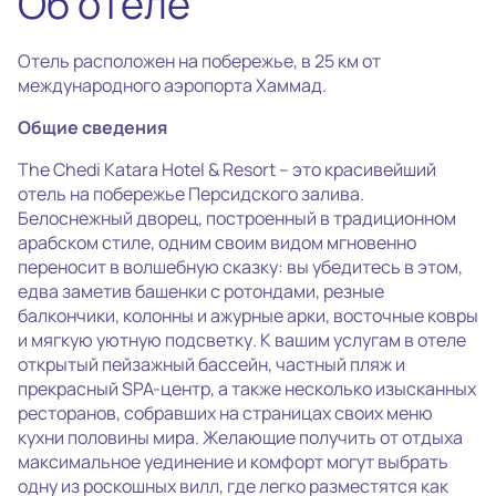
Об отеле
Отель расположен на побережье, в 25 км от
международного аэропорта Хаммад.
Общие сведения
The Chedi Katara Hotel & Resort – это красивейший
отель на побережье Персидского залива.
Белоснежный дворец, построенный в традиционном
арабском стиле, одним своим видом мгновенно
переносит в волшебную сказку: вы убедитесь в этом,
едва заметив башенки с ротондами, резные
балкончики, колонны и ажурные арки, восточные ковры
и мягкую уютную подсветку. К вашим услугам в отеле
открытый пейзажный бассейн, частный пляж и
прекрасный SPA-центр, а также несколько изысканных
ресторанов, собравших на страницах своих меню
кухни половины мира. Желающие получить от отдыха
максимальное уединение и комфорт могут выбрать
одну из роскошных вилл, где легко разместятся как