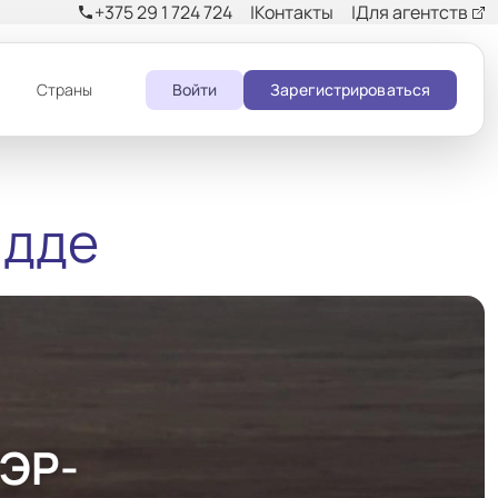
+375 29 1 724 724
Контакты
Для агентств
phone
и
Страны
Войти
Зарегистрироваться
идде
 ЭР-