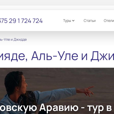
75 29 1 724 724
Туры
Статьи
Отел
expand_more
ль-Уле и Джидде
ияде, Аль-Уле и Дж
овскую Аравию - тур в