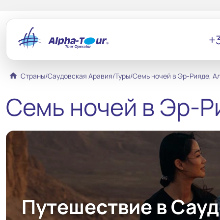
+3
home
Страны
/
Саудовская Аравия
/
Туры
/
Семь ночей в Эр-Рияде, А
Семь ночей в Эр-Р
Путешествие в Сауд