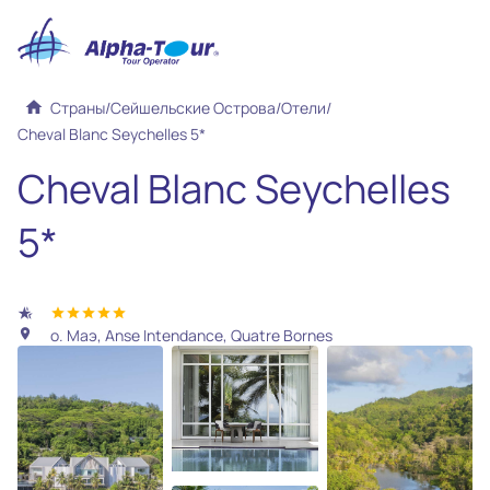
home
Страны
/
Сейшельские Острова
/
Отели
/
Cheval Blanc Seychelles 5*
Cheval Blanc Seychelles
5*
hotel_class
star
star
star
star
star
о. Маэ, Anse Intendance, Quatre Bornes
location_on