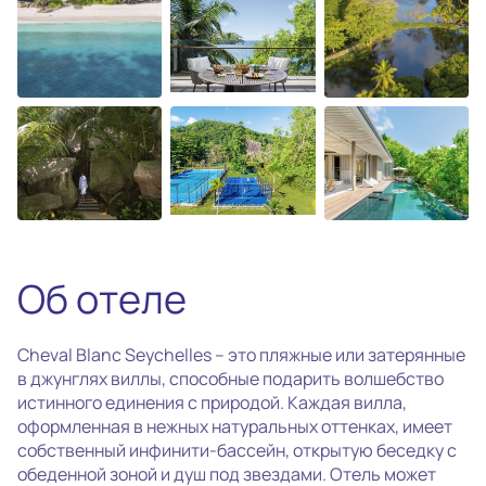
photo_camera
Все фотографии
(37)
Об отеле
Cheval Blanc Seychelles – это пляжные или затерянные
в джунглях виллы, способные подарить волшебство
истинного единения с природой. Каждая вилла,
оформленная в нежных натуральных оттенках, имеет
собственный инфинити-бассейн, открытую беседку с
обеденной зоной и душ под звездами. Отель может