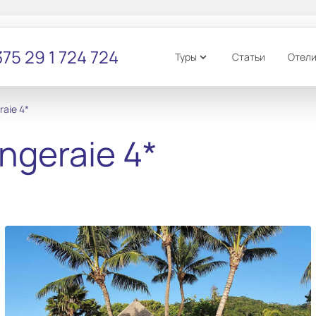
75 29 1 724 724
Туры
Статьи
Отел
expand_more
raie 4*
ngeraie 4*