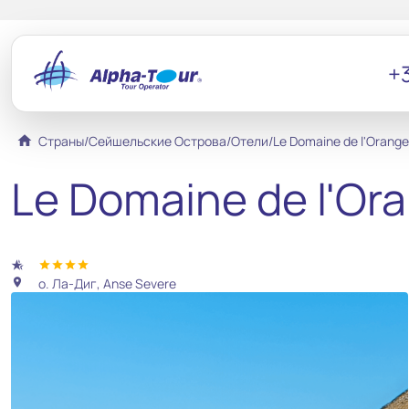
+3
home
Страны
/
Сейшельские Острова
/
Отели
/
Le Domaine de l'Orange
Le Domaine de l'Ora
hotel_class
star
star
star
star
о. Ла-Диг, Anse Severe
location_on