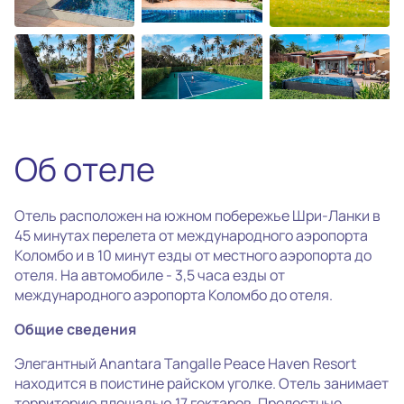
photo_camera
Все фотографии
(28)
Об отеле
Отель расположен на южном побережье Шри-Ланки в
45 минутах перелета от международного аэропорта
Коломбо и в 10 минут езды от местного аэропорта до
отеля. На автомобиле - 3,5 часа езды от
международного аэропорта Коломбо до отеля.
Общие сведения
Элегантный Anantara Tangalle Peace Haven Resort
находится в поистине райском уголке. Отель занимает
территорию площадью 17 гектаров. Прелестные