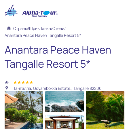
home
Страны
/
Шри-Ланка
/
Отели
/
Anantara Peace Haven Tangalle Resort 5*
Anantara Peace Haven
Tangalle Resort 5*
hotel_class
star
star
star
star
star
Тангалла, Goyambokka Estate., Tangalle 82200
location_on