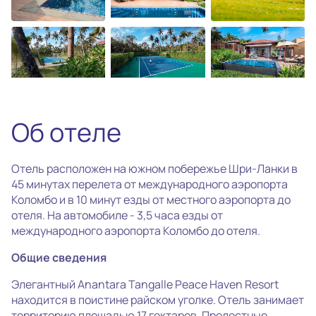
photo_camera
Все фотографии
(28)
Об отеле
Отель расположен на южном побережье Шри-Ланки в
45 минутах перелета от международного аэропорта
Коломбо и в 10 минут езды от местного аэропорта до
отеля. На автомобиле - 3,5 часа езды от
международного аэропорта Коломбо до отеля.
Общие сведения
Элегантный Anantara Tangalle Peace Haven Resort
находится в поистине райском уголке. Отель занимает
территорию площадью 17 гектаров. Прелестные