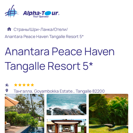
home
Страны
/
Шри-Ланка
/
Отели
/
Anantara Peace Haven Tangalle Resort 5*
Anantara Peace Haven
Tangalle Resort 5*
hotel_class
star
star
star
star
star
Тангалла, Goyambokka Estate., Tangalle 82200
location_on