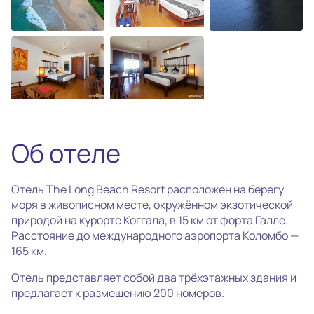
photo_camera
Все фотографии
(6)
Об отеле
Отель The Long Beach Resort расположен на берегу
моря в живописном месте, окружённом экзотической
природой на курорте Коггала, в 15 км от форта Галле.
Расстояние до международного аэропорта Коломбо —
165 км.
Отель представляет собой два трёхэтажных здания и
предлагает к размещению 200 номеров.