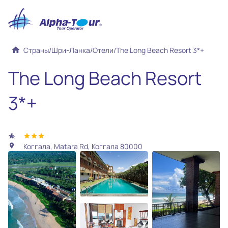
home
Страны
/
Шри-Ланка
/
Отели
/
The Long Beach Resort 3*+
The Long Beach Resort
3*+
hotel_class
star
star
star
Коггала, Matara Rd, Коггала 80000
location_on