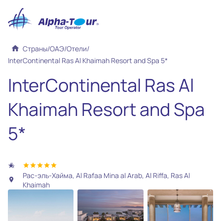
home
Страны
/
ОАЭ
/
Отели
/
InterContinental Ras Al Khaimah Resort and Spa 5*
InterContinental Ras Al
Khaimah Resort and Spa
5*
hotel_class
star
star
star
star
star
Рас-эль-Хайма, Al Rafaa Mina al Arab, Al Riffa, Ras Al
location_on
Khaimah