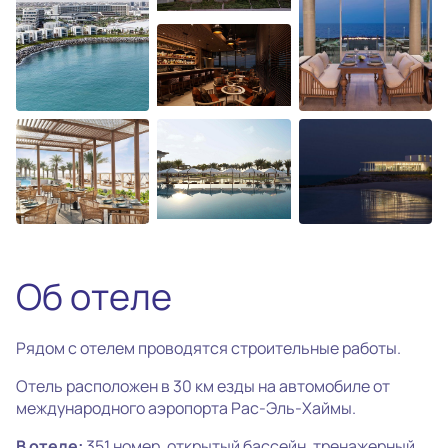
photo_camera
Все фотографии
(30)
Об отеле
Рядом с отелем проводятся строительные работы.
Отель расположен в 30 км езды на автомобиле от
международного аэропорта Рас-Эль-Хаймы.
В отеле:
351 номер, открытый бассейн, тренажерный