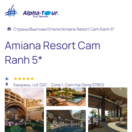
home
Страны
/
Вьетнам
/
Отели
/
Amiana Resort Cam Ranh 5*
Amiana Resort Cam
Ranh 5*
hotel_class
star
star
star
star
star
Камрань, Lot D2C - Zone 1, Cam Hai Dong 57800
location_on