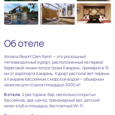
photo_camera
Все фотографии
(29)
Об отеле
Amiana Resort Cam Ranh — это роскошный
пятизвездочный курорт, расположенный на первой
береговой линии полуострова Камрань, примерно в 15
км от аэропорта Камрань. Курорт располагает первым
в Камране бассейном с морской водой — обширным
оазисом для отдыха площадью 5000 м².
В отеле:
2 ресторана, бар, несколько открытых
бассейнов, spa-центр, тренажерный зал, детский
мини-клуб и площадка, бесплатный Wi-Fi.